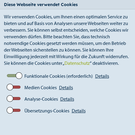
StädteRegion
Zum
Zur
Zur
Zum
Diese Webseite verwendet Cookies
Seiteninhalt.
Suche.
Hauptnavigation.
Footer.
Wir verwenden Cookies, um Ihnen einen optimalen Service zu
bieten und auf Basis von Analysen unsere Webseiten weiter zu
verbessern. Sie können selbst entscheiden, welche Cookies wir
verwenden dürfen. Bitte beachten Sie, dass technisch
notwendige Cookies gesetzt werden müssen, um den Betrieb
der Webseiten sicherstellen zu können. Sie können Ihre
Breadcrumb
Cities
Aachen
Einwilligung jederzeit mit Wirkung für die Zukunft widerrufen.
Sie können die Cookies unter „
Datenschutz
“ deaktivieren.
Funktionale Cookies (erforderlich)
Details
Science city Aachen
Medien Cookies
Details
By Axel Borrenkott
Analyse-Cookies
Details
Übersetzungs-Cookies
Details