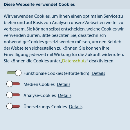
StädteRegion
Zum
Zur
Zur
Zum
Diese Webseite verwendet Cookies
Seiteninhalt.
Suche.
Hauptnavigation.
Footer.
Wir verwenden Cookies, um Ihnen einen optimalen Service zu
bieten und auf Basis von Analysen unsere Webseiten weiter zu
verbessern. Sie können selbst entscheiden, welche Cookies wir
verwenden dürfen. Bitte beachten Sie, dass technisch
notwendige Cookies gesetzt werden müssen, um den Betrieb
der Webseiten sicherstellen zu können. Sie können Ihre
Breadcrumb
StädteRegion
Geschichte
Einwilligung jederzeit mit Wirkung für die Zukunft widerrufen.
Landkreis Aachen
1972-2009
Sie können die Cookies unter „
Datenschutz
“ deaktivieren.
Wahlen & Mitglieder des Kreistages
Mitglieder & Wahlergebnisse des Kreistages
Funktionale Cookies (erforderlich)
Details
12.09.1999 – 25.09.2004
Wahlergebnis Kreistagswahl 12.09.1999
Medien Cookies
Details
Analyse-Cookies
Details
Wahlergebnis der
Übersetzungs-Cookies
Details
Kreistagswahl 12.09.1999