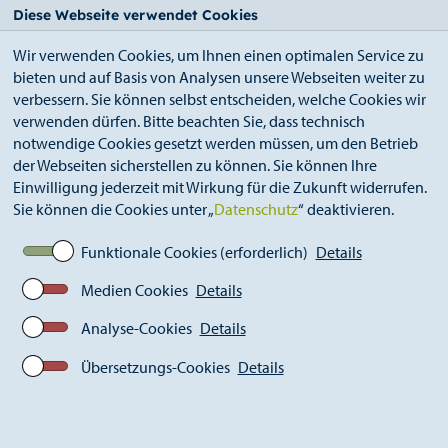
StädteRegion
Zum
Zur
Zur
Zum
Diese Webseite verwendet Cookies
Seiteninhalt.
Suche.
Hauptnavigation.
Footer.
Wir verwenden Cookies, um Ihnen einen optimalen Service zu
bieten und auf Basis von Analysen unsere Webseiten weiter zu
verbessern. Sie können selbst entscheiden, welche Cookies wir
verwenden dürfen. Bitte beachten Sie, dass technisch
notwendige Cookies gesetzt werden müssen, um den Betrieb
der Webseiten sicherstellen zu können. Sie können Ihre
Breadcrumb
StädteRegion
Aktuelle Infos zu Tihange
Einwilligung jederzeit mit Wirkung für die Zukunft widerrufen.
Blickfänger gegen Tihange
Sie können die Cookies unter „
Datenschutz
“ deaktivieren.
Funktionale Cookies (erforderlich)
Details
Blickfänger gegen Tihange:
Medien Cookies
Details
StädteRegion setzt sichtbares
Analyse-Cookies
Details
Zeichen. Menschenkette soll
Protest nach Belgien tragen.
Übersetzungs-Cookies
Details