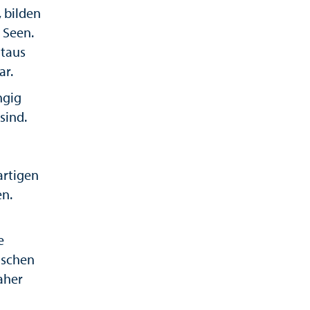
 bilden
 Seen.
itaus
ar.
ngig
sind.
artigen
en.
e
ischen
aher