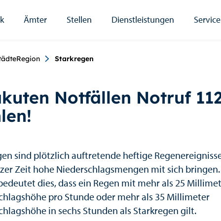
ik
Ämter
Stellen
Dienstleistungen
Service
umb
tädteRegion
Starkregen
akuten Notfällen Notruf 11
len!
en sind plötzlich auftretende heftige Regenereignisse,
rzer Zeit hohe Niederschlagsmengen mit sich bringen.
bedeutet dies, dass ein Regen mit mehr als 25 Millime
chlagshöhe pro Stunde oder mehr als 35 Millimeter
chlagshöhe in sechs Stunden als Starkregen gilt.