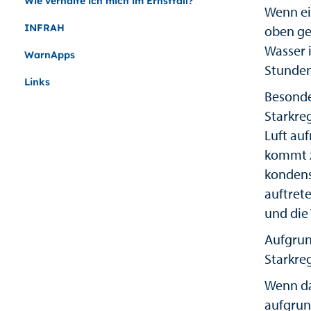
Wie verhalte ich mich im Ernstfall?
Wenn ei
INFRAH
oben ge
Wasser 
WarnApps
Stunden
Links
Besond
Starkre
Luft au
kommt z
kondensi
auftret
und die
Aufgrun
Starkre
Wenn da
aufgrun