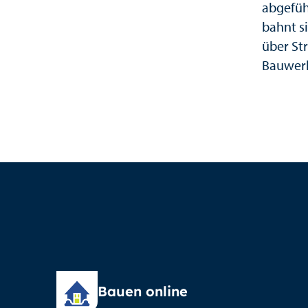
abgefüh
bahnt s
über St
Bauwer
Bauen online