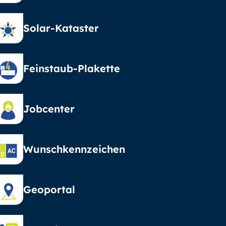
Solar-Kataster
Feinstaub-Plakette
Jobcenter
Wunschkennzeichen
Geoportal