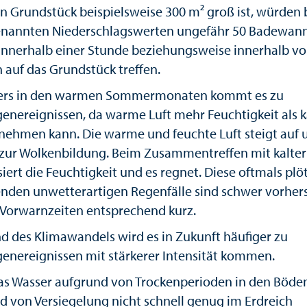
n Grundstück beispielsweise 300 m² groß ist, würden 
nannten Niederschlagswerten ungefähr 50 Badewan
innerhalb einer Stunde beziehungsweise innerhalb vo
 auf das Grundstück treffen.
ers in den warmen Sommermonaten kommt es zu
genereignissen, da warme Luft mehr Feuchtigkeit als k
fnehmen kann. Die warme und feuchte Luft steigt auf 
ur Wolkenbildung. Beim Zusammentreffen mit kalter 
ert die Feuchtigkeit und es regnet. Diese oftmals plöt
enden unwetterartigen Regenfälle sind schwer vorher
 Vorwarnzeiten entsprechend kurz.
d des Klimawandels wird es in Zukunft häufiger zu
genereignissen mit stärkerer Intensität kommen.
s Wasser aufgrund von Trockenperioden in den Böde
d von Versiegelung nicht schnell genug im Erdreich