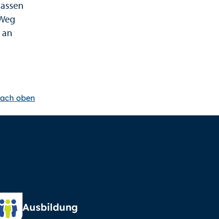
massen
 Weg
 an
ach oben
Ausbildung