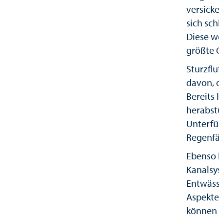
versick
sich sc
Diese we
größte 
Sturzfl
davon, 
Bereits
herabst
Unterfü
Regenfä
Ebenso 
Kanalsy
Entwäss
Aspekte
können 