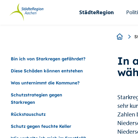
StädteRegion
Zum
Zur
Zur
Zum
Seiteninhalt.
Suche.
Hauptnavigation.
Footer.
StädteRegion
Polit
Breadcr
S
In 
Bin ich von Starkregen gefährdet?
wäh
Diese Schäden können entstehen
Was unternimmt die Kommune?
Schutzstrategien gegen
Starkreg
Starkregen
sehr ku
Zahlen 
Rückstauschutz
Nieders
Schutz gegen feuchte Keller
Nieders