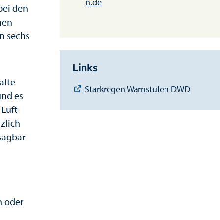
n.de
bei den
nen
n sechs
Links
alte
Starkregen Warnstufen DWD
und es
Luft
zlich
sagbar
n oder