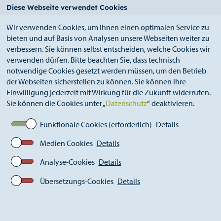
StädteRegion
Zum
Zur
Zur
Zum
Diese Webseite verwendet Cookies
Seiteninhalt.
Suche.
Hauptnavigation.
Footer.
Wir verwenden Cookies, um Ihnen einen optimalen Service zu
bieten und auf Basis von Analysen unsere Webseiten weiter zu
verbessern. Sie können selbst entscheiden, welche Cookies wir
verwenden dürfen. Bitte beachten Sie, dass technisch
notwendige Cookies gesetzt werden müssen, um den Betrieb
der Webseiten sicherstellen zu können. Sie können Ihre
Breadcrumb
Ämter
Bildungsbüro (A 43)
Einwilligung jederzeit mit Wirkung für die Zukunft widerrufen.
KuBiS - Kulturelle Bildung in der StädteRegion
Sie können die Cookies unter „
Datenschutz
“ deaktivieren.
Aachen
Funktionale Cookies (erforderlich)
Details
Medien Cookies
Details
KuBiS - Kulturelle Bildung in
der StädteRegion Aachen
Analyse-Cookies
Details
Übersetzungs-Cookies
Details