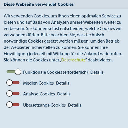
StädteRegion
Zum
Zur
Zur
Zum
Diese Webseite verwendet Cookies
Seiteninhalt.
Suche.
Hauptnavigation.
Footer.
Wir verwenden Cookies, um Ihnen einen optimalen Service zu
bieten und auf Basis von Analysen unsere Webseiten weiter zu
verbessern. Sie können selbst entscheiden, welche Cookies wir
verwenden dürfen. Bitte beachten Sie, dass technisch
notwendige Cookies gesetzt werden müssen, um den Betrieb
der Webseiten sicherstellen zu können. Sie können Ihre
Breadcrumb
Ämter
Einwilligung jederzeit mit Wirkung für die Zukunft widerrufen.
Amt für Kinder, Jugend und Familie (A 51)
Sie können die Cookies unter „
Datenschutz
“ deaktivieren.
Jugendarbeit / Jugendförderung
Kinder- und Jugendschutz
Funktionale Cookies (erforderlich)
Details
Kinder- und Jugendschutz ImBlick
Medien Cookies
Details
Analyse-Cookies
Details
Kinder- und Jugendschutz
ImBlick
Übersetzungs-Cookies
Details