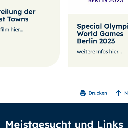
teilung der
st Towns
Special Olymp
ilm hier...
World Games
Berlin 2023
weitere Infos hier...
Drucken
N
Meistgesucht und Links