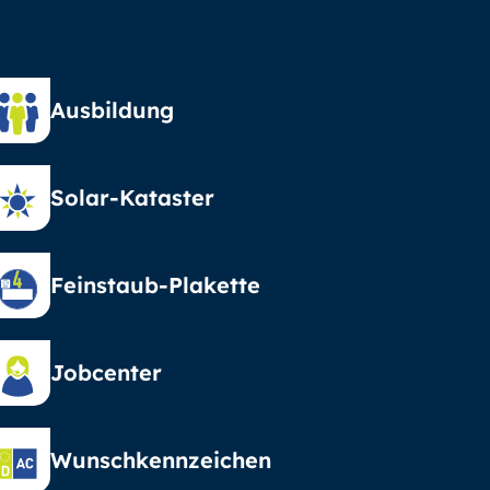
Ausbildung
Solar-Kataster
Feinstaub-Plakette
Jobcenter
Wunschkennzeichen