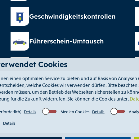
Geschwindigkeitskontrollen
Führerschein-Umtausch
verwendet Cookies
Elterngeld
nen einen optimalen Service zu bieten und auf Basis von Analysen 
 entscheiden, welche Cookies wir verwenden dürfen. Bitte beachten S
erden müssen, um den Betrieb der Webseiten sicherstellen zu könne
kung für die Zukunft widerrufen. Sie können die Cookies unter „
Dat
fahrt
Kontakt
Elektronischer Zugang
Whistle
rforderlich)
Details
Medien Cookies
Details
Analy
s
Details