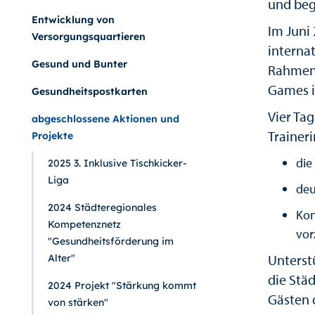
und beg
Entwicklung von
Im Juni
Versorgungsquartieren
interna
Gesund und Bunter
Rahmen 
Games i
Gesundheitspostkarten
Vier Tag
abgeschlossene Aktionen und
Trainer
Projekte
die
2025 3. Inklusive Tischkicker-
Liga
deu
2024 Städteregionales
Kon
Kompetenznetz
vor
"Gesundheitsförderung im
Unterst
Alter"
die Stä
2024 Projekt "Stärkung kommt
Gästen 
von stärken"