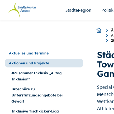
StädteRegion
Zum
Zur
Zur
Zum
Seiteninhalt.
Suche.
Hauptnavigation.
Footer.
StädteRegion
Politik
Breadcr
Ä
A
2
Stä
Aktuelles und Termine
Tow
Aktionen und Projekte
Gam
#ZusammenInklusiv „Alltag
Inklusion“
Special
Broschüre zu
Mensche
Unterstützungsangebote bei
Wettkäm
Gewalt
Athlete
Inklusive Tischkicker-Liga