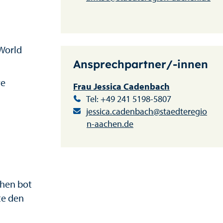
World
Ansprechpartner/-innen
re
Frau Jessica Cadenbach
Tel: +49 241 5198-5807
jessica.cadenbach@staedteregio
n-aachen.de
chen bot
te den