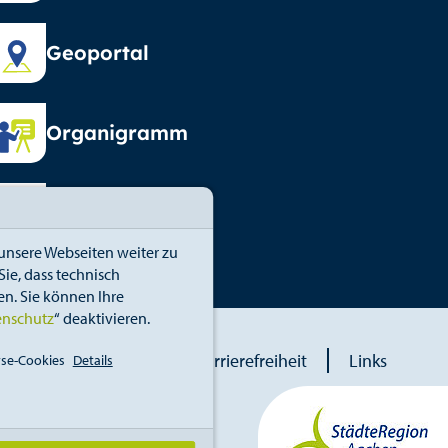
Geoportal
Organigramm
Vormundschaft
unsere Webseiten weiter zu
ie, dass technisch
n. Sie können Ihre
enschutz
“ deaktivieren.
blower
Erklärung zur Barrierefreiheit
Links
se-Cookies
Details