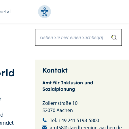
ortal
Kontakt
rld
Amt für Inklusion und
Sozialplanung
r
Zollernstraße 10
52070 Aachen
nd
Tel: +49 241 5198-5800
bindet
amt58@staedteregion-aachen.de