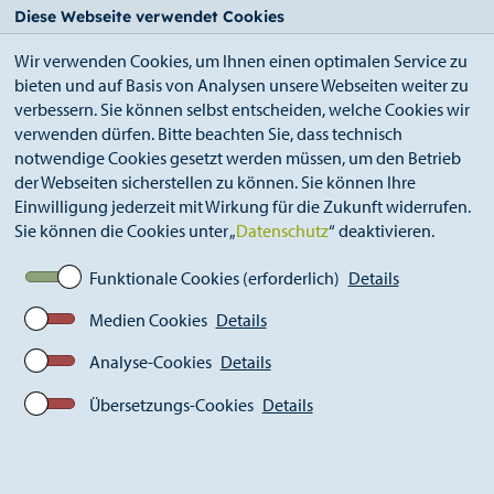
StädteRegion
Zum
Zur
Zur
Zum
Diese Webseite verwendet Cookies
Seiteninhalt.
Suche.
Hauptnavigation.
Footer.
Wir verwenden Cookies, um Ihnen einen optimalen Service zu
bieten und auf Basis von Analysen unsere Webseiten weiter zu
verbessern. Sie können selbst entscheiden, welche Cookies wir
verwenden dürfen. Bitte beachten Sie, dass technisch
notwendige Cookies gesetzt werden müssen, um den Betrieb
der Webseiten sicherstellen zu können. Sie können Ihre
Breadcrumb
Ämter
Einwilligung jederzeit mit Wirkung für die Zukunft widerrufen.
Amt für Kinder, Jugend und Familie (A 51)
Sie können die Cookies unter „
Datenschutz
“ deaktivieren.
Frühe Hilfen
Gesundheitsorientierte Familienbegleitung
Funktionale Cookies (erforderlich)
Details
Medien Cookies
Details
Gesundheitsorientierte
Analyse-Cookies
Details
Familienbegleitung
Übersetzungs-Cookies
Details