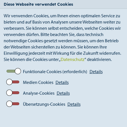
StädteRegion
Zum
Zur
Zur
Zum
Diese Webseite verwendet Cookies
Seiteninhalt.
Suche.
Hauptnavigation.
Footer.
Wir verwenden Cookies, um Ihnen einen optimalen Service zu
bieten und auf Basis von Analysen unsere Webseiten weiter zu
verbessern. Sie können selbst entscheiden, welche Cookies wir
verwenden dürfen. Bitte beachten Sie, dass technisch
notwendige Cookies gesetzt werden müssen, um den Betrieb
der Webseiten sicherstellen zu können. Sie können Ihre
Breadcrumb
Ämter
Bildungsbüro (A 43)
Einwilligung jederzeit mit Wirkung für die Zukunft widerrufen.
MINT-Förderung (Mathematik, Informatik,
Sie können die Cookies unter „
Datenschutz
“ deaktivieren.
Naturwissenschaften und Technik)
Städteregionales MINT-Netzwerk
Funktionale Cookies (erforderlich)
Details
Medien Cookies
Details
Analyse-Cookies
Details
Übersetzungs-Cookies
Details