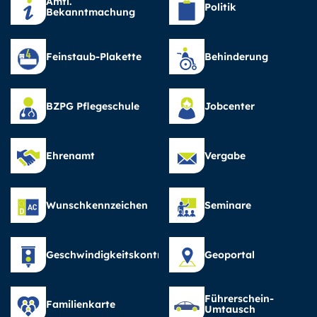
Amtl.
Politik
Bekanntmachung
Feinstaub-Plakette
Behinderung
BZPG Pflegeschule
Jobcenter
Ehrenamt
Vergabe
Wunschkennzeichen
Seminare
Geschwindigkeitskontrollen
Geoportal
Führerschein-
Familienkarte
Umtausch