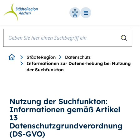
StädteRegion
Zum
Zur
Zur
Zum
Seiteninhalt.
Suche.
Hauptnavigation.
Footer.
Breadcrumb
StädteRegion
Datenschutz
Informationen zur Datenerhebung bei Nutzung
der Suchfunkton
Nutzung der Suchfunkton:
Informationen gemäß Artikel
13
Datenschutzgrundverordnung
(DS-GVO)