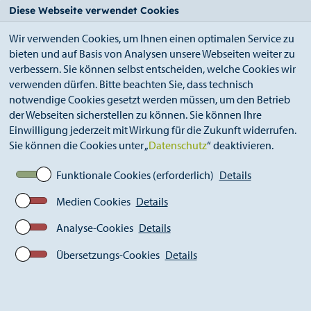
StädteRegion
Zum
Zur
Zur
Zum
Diese Webseite verwendet Cookies
Seiteninhalt.
Suche.
Hauptnavigation.
Footer.
Wir verwenden Cookies, um Ihnen einen optimalen Service zu
bieten und auf Basis von Analysen unsere Webseiten weiter zu
verbessern. Sie können selbst entscheiden, welche Cookies wir
verwenden dürfen. Bitte beachten Sie, dass technisch
notwendige Cookies gesetzt werden müssen, um den Betrieb
der Webseiten sicherstellen zu können. Sie können Ihre
Breadcrumb
Ämter
Schulamt (A 41)
Aktuelles
Einwilligung jederzeit mit Wirkung für die Zukunft widerrufen.
Sie können die Cookies unter „
Datenschutz
“ deaktivieren.
Funktionale Cookies (erforderlich)
Details
Medien Cookies
Details
Analyse-Cookies
Details
Übersetzungs-Cookies
Details