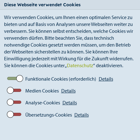
StädteRegion
Zum
Zur
Zur
Zum
Diese Webseite verwendet Cookies
Seiteninhalt.
Suche.
Hauptnavigation.
Footer.
Wir verwenden Cookies, um Ihnen einen optimalen Service zu
bieten und auf Basis von Analysen unsere Webseiten weiter zu
verbessern. Sie können selbst entscheiden, welche Cookies wir
verwenden dürfen. Bitte beachten Sie, dass technisch
notwendige Cookies gesetzt werden müssen, um den Betrieb
der Webseiten sicherstellen zu können. Sie können Ihre
Breadcrumb
Ämter
Straßenverkehrsamt (A 36)
Einwilligung jederzeit mit Wirkung für die Zukunft widerrufen.
KFZ Zulassungsstelle
Sie können die Cookies unter „
Datenschutz
“ deaktivieren.
Ausfuhrkennzeichen (Internationale
Zulassung)
Funktionale Cookies (erforderlich)
Details
Medien Cookies
Details
Analyse-Cookies
Details
Übersetzungs-Cookies
Details