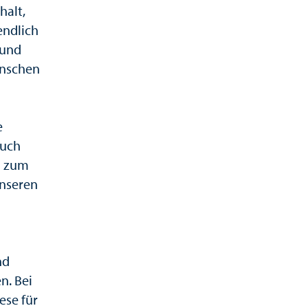
halt,
endlich
 und
enschen
e
auch
h zum
unseren
nd
n. Bei
ese für