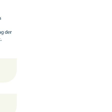
m
ng der
.