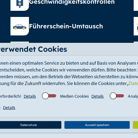
Geschwindigkeitskontrollen
Führerschein-Umtausch
verwendet Cookies
Elterngeld
nen einen optimalen Service zu bieten und auf Basis von Analysen 
 entscheiden, welche Cookies wir verwenden dürfen. Bitte beachten S
erden müssen, um den Betrieb der Webseiten sicherstellen zu könne
kung für die Zukunft widerrufen. Sie können die Cookies unter „
Dat
fahrt
Kontakt
Elektronischer Zugang
Whistle
rforderlich)
Details
Medien Cookies
Details
Analy
s
Details
Datenschutz
Auswahl speichern