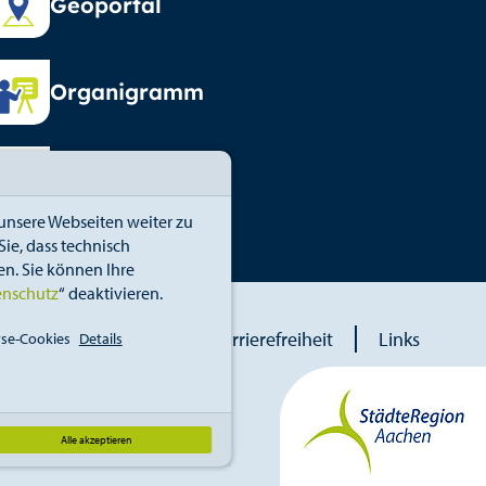
Geoportal
Organigramm
Vormundschaft
unsere Webseiten weiter zu
ie, dass technisch
n. Sie können Ihre
enschutz
“ deaktivieren.
blower
Erklärung zur Barrierefreiheit
Links
se-Cookies
Details
Alle akzeptieren