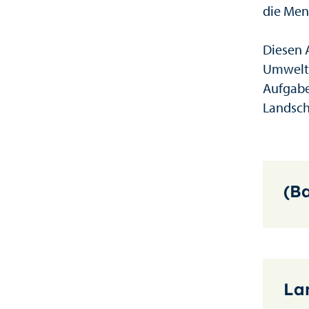
die Men
Diesen 
Umwelta
Aufgabe
Landsch
(B
La