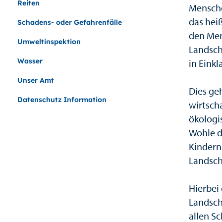
Reiten
Mensche
das heiß
Schadens- oder Gefahrenfälle
den Men
Umweltinspektion
Landsch
Wasser
in Einkl
Unser Amt
Dies geh
Datenschutz Information
wirtsch
ökologi
Wohle d
Kindern
Landsch
Hierbei
Landsch
allen S