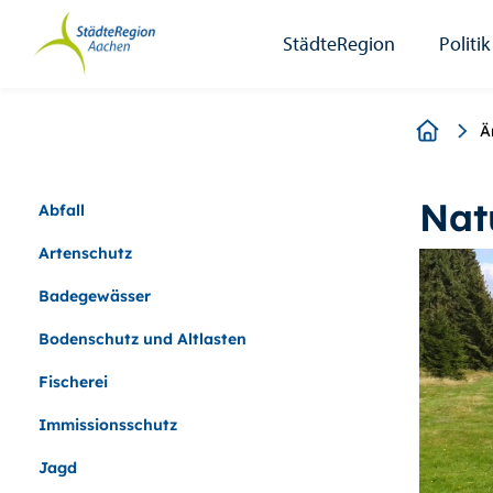
StädteRegion
Zum
Zur
Zur
Zum
Seiteninhalt.
Suche.
Hauptnavigation.
Footer.
StädteRegion
Politik
Breadcr
Ä
Nat
Abfall
Artenschutz
Badegewässer
Bodenschutz und Altlasten
Fischerei
Immissionsschutz
Jagd