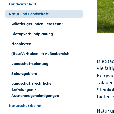
Landwirtschaft
Natur und Landschaft
Wildtier gefunden - was tun?
Biotopverbundplanung
Neophyten
(Bau)Vorhaben im Außenbereich
Die Stä
Landschaftsplanung
vielfäl
Schutzgebiete
Bergwie
Talauen
Landschaftsrechtliche
Steinko
Befreiungen /
Ausnahmegenehmigungen
bieten 
Naturschutzbeirat
Natur u