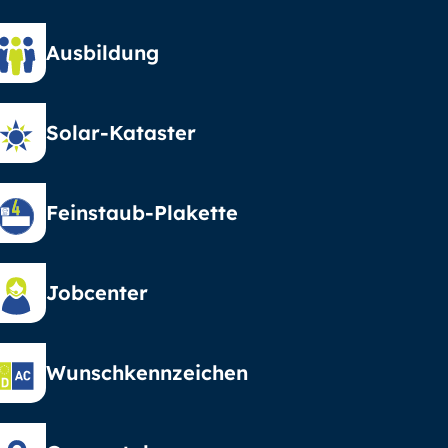
Ausbildung
Solar-Kataster
Feinstaub-Plakette
Jobcenter
Wunschkennzeichen