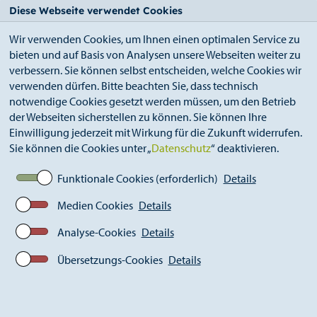
StädteRegion
Zum
Zur
Zur
Zum
Diese Webseite verwendet Cookies
Seiteninhalt.
Suche.
Hauptnavigation.
Footer.
Wir verwenden Cookies, um Ihnen einen optimalen Service zu
bieten und auf Basis von Analysen unsere Webseiten weiter zu
verbessern. Sie können selbst entscheiden, welche Cookies wir
verwenden dürfen. Bitte beachten Sie, dass technisch
notwendige Cookies gesetzt werden müssen, um den Betrieb
der Webseiten sicherstellen zu können. Sie können Ihre
Breadcrumb
Ämter
Kultur (S 16)
Einwilligung jederzeit mit Wirkung für die Zukunft widerrufen.
Fotografie-Forum (ehemals KuK)
Sie können die Cookies unter „
Datenschutz
“ deaktivieren.
Ausstellungen 2025
Fotokunst im Exil
Funktionale Cookies (erforderlich)
Details
Medien Cookies
Details
Analyse-Cookies
Details
Übersetzungs-Cookies
Details