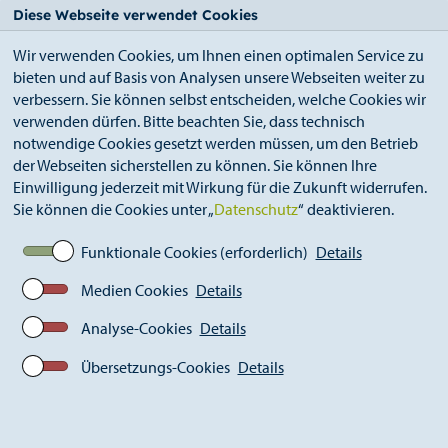
StädteRegion
Zum
Zur
Zur
Zum
Diese Webseite verwendet Cookies
Seiteninhalt.
Suche.
Hauptnavigation.
Footer.
Wir verwenden Cookies, um Ihnen einen optimalen Service zu
bieten und auf Basis von Analysen unsere Webseiten weiter zu
verbessern. Sie können selbst entscheiden, welche Cookies wir
verwenden dürfen. Bitte beachten Sie, dass technisch
notwendige Cookies gesetzt werden müssen, um den Betrieb
der Webseiten sicherstellen zu können. Sie können Ihre
Breadcrumb
Ämter
Einwilligung jederzeit mit Wirkung für die Zukunft widerrufen.
Kommunales Integrationszentrum (A 46)
Sie können die Cookies unter „
Datenschutz
“ deaktivieren.
Kommunales Integrationsmanagement
Funktionale Cookies (erforderlich)
Details
Medien Cookies
Details
Kommunales
Analyse-Cookies
Details
Integrationsmanagement
Übersetzungs-Cookies
Details
(KIM)
Bei KIM handelt es sich um ein neues
integrationspolitisches Instrument mit dem Ziel eines