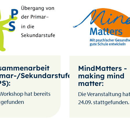
sammenarbeit
MindMatters -
imar-/Sekundarstufe
making mind
S):
matter:
Workshop hat bereits
Die Veranstaltung ha
tgefunden
24.09. stattgefunden.