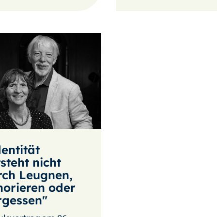
entität
steht nicht
rch Leugnen,
norieren oder
rgessen"