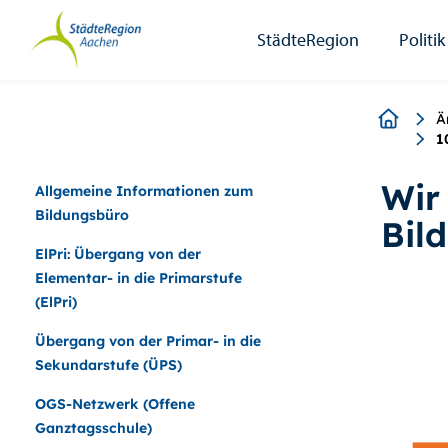
StädteRegion
Zum
Zur
Zur
Zum
Seiteninhalt.
Suche.
Hauptnavigation.
Footer.
StädteRegion
Politik
Breadcr
Ä
1
Wir
Allgemeine Informationen zum
Bildungsbüro
Bil
ElPri: Übergang von der
Elementar- in die Primarstufe
(ElPri)
Übergang von der Primar- in die
Sekundarstufe (ÜPS)
OGS-Netzwerk (Offene
Ganztagsschule)