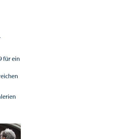
r
 für ein
reichen
lerien