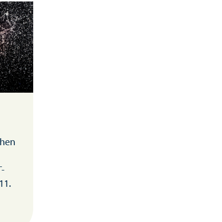
chen
T-
11.