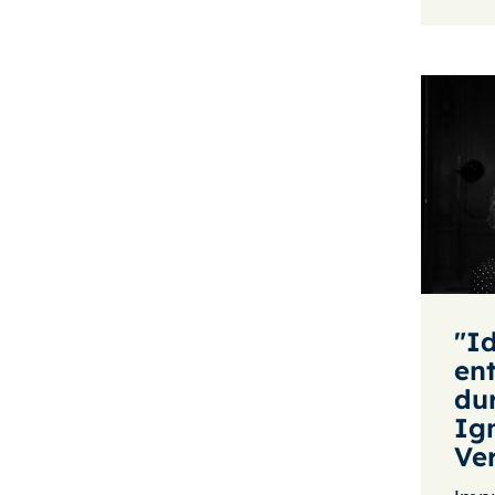
"Id
ent
du
Ig
Ve