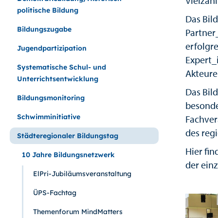
Vielzah
politische Bildung
Das Bil
Bildungszugabe
Partner_
erfolgre
Jugendpartizipation
Expert_
Systematische Schul- und
Akteure
Unterrichtsentwicklung
Das Bil
Bildungsmonitoring
besonde
Schwimminitiative
Fachver
des reg
Städteregionaler Bildungstag
Hier fi
10 Jahre Bildungsnetzwerk
der ein
ElPri-Jubiläumsveranstaltung
ÜPS-Fachtag
Themenforum MindMatters