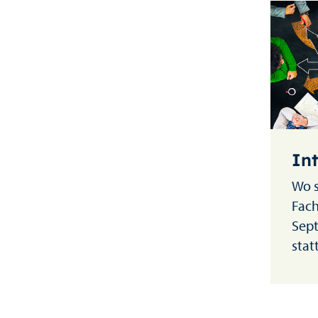
Int
Wo s
Fach
Sep
stat