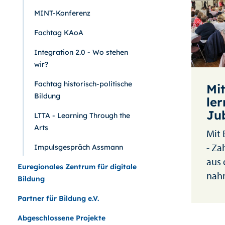
MINT-Konferenz
Fachtag KAoA
Integration 2.0 - Wo stehen
wir?
Fachtag historisch-politische
Mi
Bildung
ler
Ju
LTTA - Learning Through the
Arts
Mit 
- Za
Impulsgespräch Assmann
aus 
Euregionales Zentrum für digitale
nahm
Bildung
Partner für Bildung e.V.
Abgeschlossene Projekte