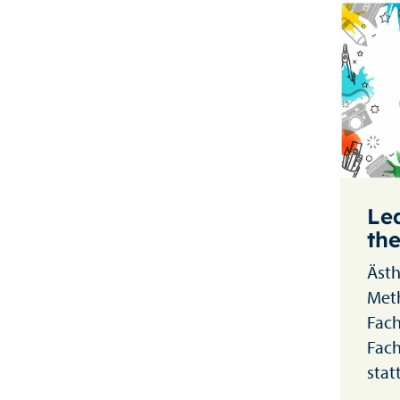
Le
the
Ästh
Met
Fach
Fach
stat