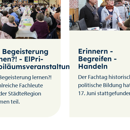
Erinnern -
t Begeisterung
Begreifen -
nen?! - ElPri-
Handeln
biläumsveranstaltung
Der Fachtag historisc
Begeisterung lernen?!
politische Bildung h
hlreiche Fachleute
17. Juni stattgefunde
der StädteRegion
en teil.