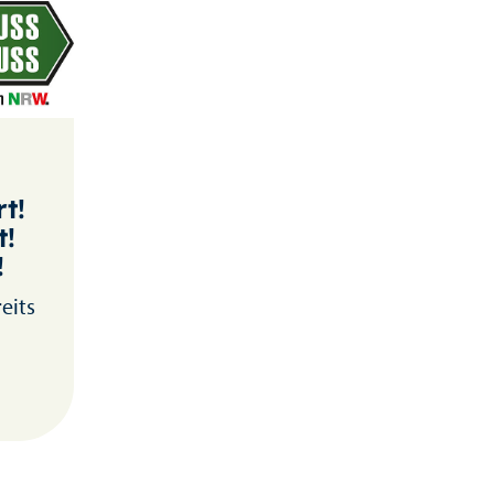
t!
t!
!
eits