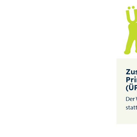
Zu
Pr
(ÜP
Der 
stat