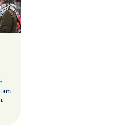
h-
at am
n.