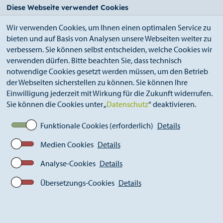
StädteRegion
Zum
Zur
Zur
Zum
Diese Webseite verwendet Cookies
Seiteninhalt.
Suche.
Hauptnavigation.
Footer.
Wir verwenden Cookies, um Ihnen einen optimalen Service zu
bieten und auf Basis von Analysen unsere Webseiten weiter zu
verbessern. Sie können selbst entscheiden, welche Cookies wir
verwenden dürfen. Bitte beachten Sie, dass technisch
notwendige Cookies gesetzt werden müssen, um den Betrieb
der Webseiten sicherstellen zu können. Sie können Ihre
Breadcrumb
StädteRegion
Geschichte
Einwilligung jederzeit mit Wirkung für die Zukunft widerrufen.
Landkreis Monschau
1889-1919
Sie können die Cookies unter „
Datenschutz
“ deaktivieren.
Ereignisse
9.08.1918: Montjoie wird zu Monschau
Funktionale Cookies (erforderlich)
Details
Medien Cookies
Details
9.08.1918: Montjoie wird zu
Analyse-Cookies
Details
Monschau
Übersetzungs-Cookies
Details