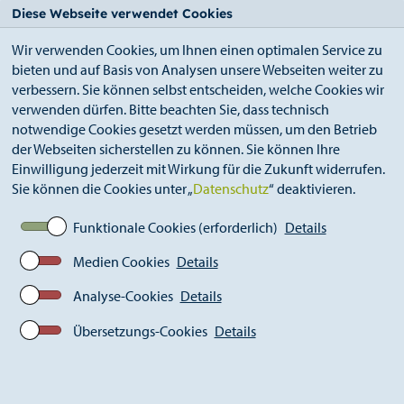
StädteRegion
Zum
Zur
Zur
Zum
Diese Webseite verwendet Cookies
Seiteninhalt.
Suche.
Hauptnavigation.
Footer.
Wir verwenden Cookies, um Ihnen einen optimalen Service zu
bieten und auf Basis von Analysen unsere Webseiten weiter zu
verbessern. Sie können selbst entscheiden, welche Cookies wir
verwenden dürfen. Bitte beachten Sie, dass technisch
notwendige Cookies gesetzt werden müssen, um den Betrieb
der Webseiten sicherstellen zu können. Sie können Ihre
Breadcrumb
Ämter
Bildungsbüro (A 43)
Einwilligung jederzeit mit Wirkung für die Zukunft widerrufen.
Schwimminitiative
Sie können die Cookies unter „
Datenschutz
“ deaktivieren.
Funktionale Cookies (erforderlich)
Details
Schwimminitiative in der
Medien Cookies
Details
StädteRegion Aachen
Analyse-Cookies
Details
Übersetzungs-Cookies
Details