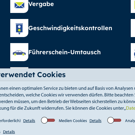
Vergabe
Geschwindigkeitskontrollen
Führerschein-Umtausch
verwendet Cookies
Elterngeld
nen einen optimalen Service zu bieten und auf Basis von Analysen 
 entscheiden, welche Cookies wir verwenden dürfen. Bitte beachten S
erden müssen, um den Betrieb der Webseiten sicherstellen zu könne
kung für die Zukunft widerrufen. Sie können die Cookies unter „
Dat
fahrt
Kontakt
Elektronischer Zugang
Whistle
rforderlich)
Details
Medien Cookies
Details
Analy
s
Details