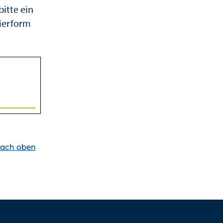
itte ein
pierform
ach oben