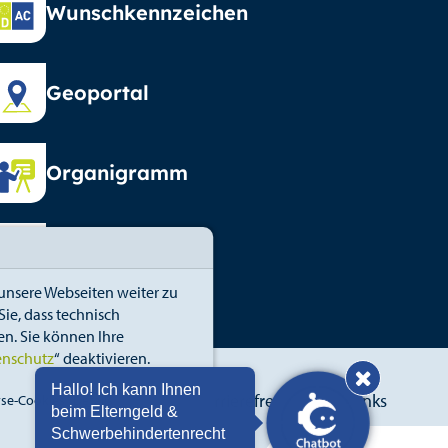
Wunschkennzeichen
Geoportal
Organigramm
Vormundschaft
unsere Webseiten weiter zu
ie, dass technisch
n. Sie können Ihre
enschutz
“ deaktivieren.
Hinweis: Hallo! Ich kann
Hallo! Ich kann Ihnen
blower
Erklärung zur Barrierefreiheit
Links
se-Cookies
Details
beim Elterngeld &
Schwerbehindertenrecht