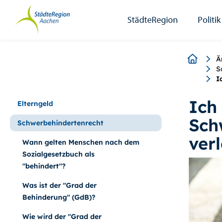
StädteRegion
Zum
Zur
Zur
Zum
Seiteninhalt.
Suche.
Hauptnavigation.
Footer.
StädteRegion
Politik
Breadcr
Ä
S
I
Ich
Elterngeld
Sch
Schwerbehindertenrecht
ver
Wann gelten Menschen nach dem
Sozialgesetzbuch als
"behindert"?
Was ist der "Grad der
Behinderung" (GdB)?
Wie wird der "Grad der