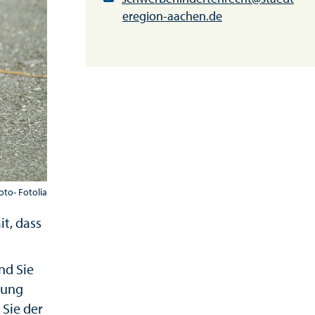
eregion-aachen.de
to- Fotolia
it, dass
nd Sie
rung
 Sie der