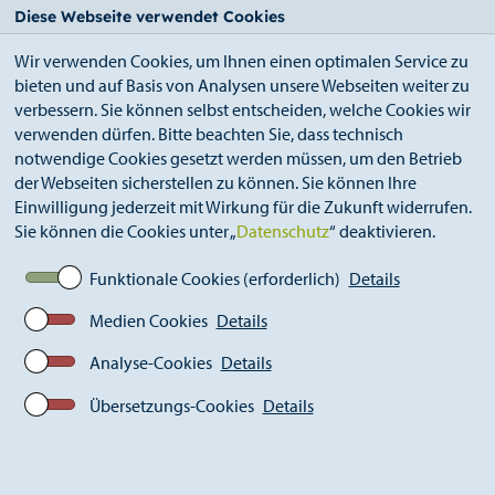
StädteRegion
Zum
Zur
Zur
Zum
Diese Webseite verwendet Cookies
Seiteninhalt.
Suche.
Hauptnavigation.
Footer.
Wir verwenden Cookies, um Ihnen einen optimalen Service zu
bieten und auf Basis von Analysen unsere Webseiten weiter zu
verbessern. Sie können selbst entscheiden, welche Cookies wir
verwenden dürfen. Bitte beachten Sie, dass technisch
notwendige Cookies gesetzt werden müssen, um den Betrieb
der Webseiten sicherstellen zu können. Sie können Ihre
Breadcrumb
StädteRegion
Ausschreibungen
Einwilligung jederzeit mit Wirkung für die Zukunft widerrufen.
Sie können die Cookies unter „
Datenschutz
“ deaktivieren.
Funktionale Cookies (erforderlich)
Details
Ausschreibungen
Medien Cookies
Details
Vergabeverfahren, die unter Beteiligung der Zentralen
Analyse-Cookies
Details
Vergabestelle der StädteRegion Aachen durchgeführt
Übersetzungs-Cookies
Details
werden, werden über das Vergabeportal der
Wirtschaftsregion Aachen abgewickelt. Bei
Vergabeverfahren, die nur über das jeweilige Fachamt
abgewickelt werden, beachten Sie bitte die jeweiligen