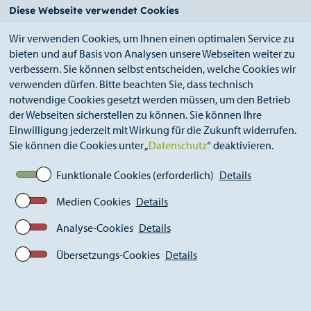
StädteRegion
Zum
Zur
Zur
Zum
Diese Webseite verwendet Cookies
Seiteninhalt.
Suche.
Hauptnavigation.
Footer.
Wir verwenden Cookies, um Ihnen einen optimalen Service zu
bieten und auf Basis von Analysen unsere Webseiten weiter zu
verbessern. Sie können selbst entscheiden, welche Cookies wir
verwenden dürfen. Bitte beachten Sie, dass technisch
notwendige Cookies gesetzt werden müssen, um den Betrieb
der Webseiten sicherstellen zu können. Sie können Ihre
Breadcrumb
Ämter
Schulamt (A 41)
Einwilligung jederzeit mit Wirkung für die Zukunft widerrufen.
Informationen für Lehrkräfte
Sie können die Cookies unter „
Datenschutz
“ deaktivieren.
Mutterschutz / Elternzeit
Funktionale Cookies (erforderlich)
Details
Medien Cookies
Details
Mutterschutz / Elternzeit
Analyse-Cookies
Details
Übersetzungs-Cookies
Details