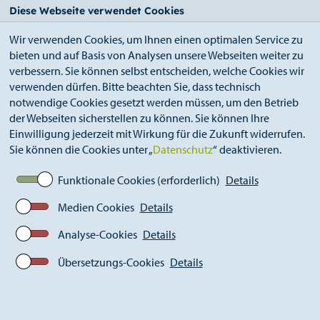
StädteRegion
Zum
Zur
Zur
Zum
Diese Webseite verwendet Cookies
Seiteninhalt.
Suche.
Hauptnavigation.
Footer.
Wir verwenden Cookies, um Ihnen einen optimalen Service zu
bieten und auf Basis von Analysen unsere Webseiten weiter zu
verbessern. Sie können selbst entscheiden, welche Cookies wir
verwenden dürfen. Bitte beachten Sie, dass technisch
notwendige Cookies gesetzt werden müssen, um den Betrieb
der Webseiten sicherstellen zu können. Sie können Ihre
Breadcrumb
Ämter
Einwilligung jederzeit mit Wirkung für die Zukunft widerrufen.
Amt für Kinder, Jugend und Familie (A 51)
Sie können die Cookies unter „
Datenschutz
“ deaktivieren.
Beratung und Hilfe
Beratung bei sexueller Gewalt
Funktionale Cookies (erforderlich)
Details
Medien Cookies
Details
Beratung bei sexueller Gewalt
Analyse-Cookies
Details
Übersetzungs-Cookies
Details