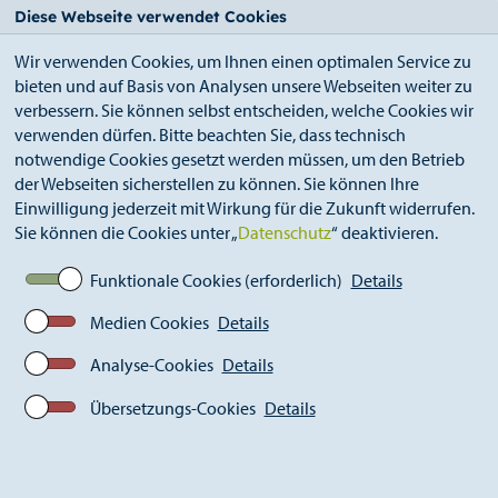
StädteRegion
Zum
Zur
Zur
Zum
Diese Webseite verwendet Cookies
Seiteninhalt.
Suche.
Hauptnavigation.
Footer.
Wir verwenden Cookies, um Ihnen einen optimalen Service zu
bieten und auf Basis von Analysen unsere Webseiten weiter zu
verbessern. Sie können selbst entscheiden, welche Cookies wir
verwenden dürfen. Bitte beachten Sie, dass technisch
notwendige Cookies gesetzt werden müssen, um den Betrieb
der Webseiten sicherstellen zu können. Sie können Ihre
Breadcrumb
StädteRegion
Geschichte
Einwilligung jederzeit mit Wirkung für die Zukunft widerrufen.
Landkreis Aachen
1945-1971
Sie können die Cookies unter „
Datenschutz
“ deaktivieren.
Wahlen & Mitglieder des Kreistages
Mitglieder & Wahlergebnisse des Kreistages
Funktionale Cookies (erforderlich)
Details
09.11.1969 – 31.12.1971
Medien Cookies
Details
Analyse-Cookies
Details
Mitglieder & Wahlergebnisse
des Kreistages 09.11.1969 –
Übersetzungs-Cookies
Details
31.12.1971