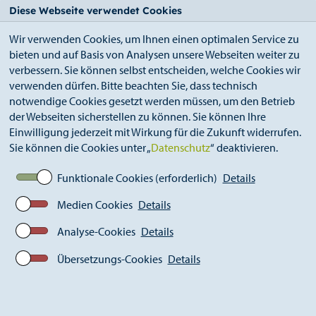
StädteRegion
Zum
Zur
Zur
Zum
Diese Webseite verwendet Cookies
Seiteninhalt.
Suche.
Hauptnavigation.
Footer.
Wir verwenden Cookies, um Ihnen einen optimalen Service zu
bieten und auf Basis von Analysen unsere Webseiten weiter zu
verbessern. Sie können selbst entscheiden, welche Cookies wir
verwenden dürfen. Bitte beachten Sie, dass technisch
notwendige Cookies gesetzt werden müssen, um den Betrieb
der Webseiten sicherstellen zu können. Sie können Ihre
Breadcrumb
StädteRegion
Bevölkerungsschutz
Einwilligung jederzeit mit Wirkung für die Zukunft widerrufen.
Vorsorge der Bevölkerung
Sie können die Cookies unter „
Datenschutz
“ deaktivieren.
Funktionale Cookies (erforderlich)
Details
Medien Cookies
Details
Analyse-Cookies
Details
Übersetzungs-Cookies
Details
Gut vorbereitet: Jeder sollte vorsorgen!
Vorsorge der Bevölkerung Urheber_in: SpeedShutter,
Adobe Stock