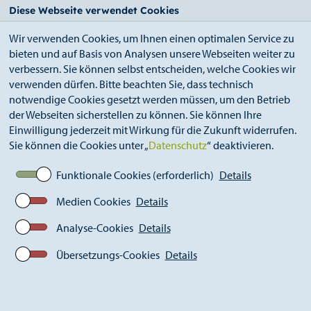
StädteRegion
Zum
Zur
Zur
Zum
Diese Webseite verwendet Cookies
Seiteninhalt.
Suche.
Hauptnavigation.
Footer.
Wir verwenden Cookies, um Ihnen einen optimalen Service zu
bieten und auf Basis von Analysen unsere Webseiten weiter zu
verbessern. Sie können selbst entscheiden, welche Cookies wir
verwenden dürfen. Bitte beachten Sie, dass technisch
notwendige Cookies gesetzt werden müssen, um den Betrieb
der Webseiten sicherstellen zu können. Sie können Ihre
Breadcrumb
StädteRegion
Geschichte
Einwilligung jederzeit mit Wirkung für die Zukunft widerrufen.
Landkreis Aachen
1919-1932
Ereignisse
Sie können die Cookies unter „
Datenschutz
“ deaktivieren.
1922: Berufsfeuerwehr für den Landkreis
entsteht
Funktionale Cookies (erforderlich)
Details
Medien Cookies
Details
Analyse-Cookies
Details
Übersetzungs-Cookies
Details