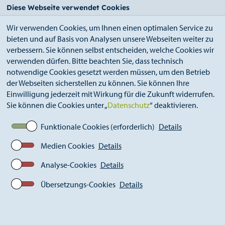
StädteRegion
Zum
Zur
Zur
Zum
Diese Webseite verwendet Cookies
Seiteninhalt.
Suche.
Hauptnavigation.
Footer.
Wir verwenden Cookies, um Ihnen einen optimalen Service zu
bieten und auf Basis von Analysen unsere Webseiten weiter zu
verbessern. Sie können selbst entscheiden, welche Cookies wir
verwenden dürfen. Bitte beachten Sie, dass technisch
notwendige Cookies gesetzt werden müssen, um den Betrieb
der Webseiten sicherstellen zu können. Sie können Ihre
Breadcrumb
Ämter
Amt für Digitalisierung und IT (A 12)
Einwilligung jederzeit mit Wirkung für die Zukunft widerrufen.
Digitalisierung (A 12.3)
Sie können die Cookies unter „
Datenschutz
“ deaktivieren.
Funktionale Cookies (erforderlich)
Details
Digitalisierung (A 12.3)
Medien Cookies
Details
Die Arbeitsgruppe 12.3 – Digitalisierung beschäftigt sich
Analyse-Cookies
Details
mit dem Themenkomplex „Digitalisierung“. Im Fokus
stehen dabei insbesondere das IT-Projektmanagement
Übersetzungs-Cookies
Details
sowie die strategische Weiterentwicklung der digitalen
Verwaltung der StädteRegion Aachen.