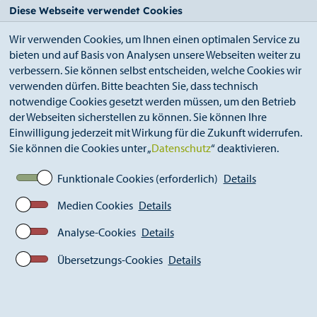
StädteRegion
Zum
Zur
Zur
Zum
Diese Webseite verwendet Cookies
Seiteninhalt.
Suche.
Hauptnavigation.
Footer.
Wir verwenden Cookies, um Ihnen einen optimalen Service zu
bieten und auf Basis von Analysen unsere Webseiten weiter zu
verbessern. Sie können selbst entscheiden, welche Cookies wir
verwenden dürfen. Bitte beachten Sie, dass technisch
notwendige Cookies gesetzt werden müssen, um den Betrieb
der Webseiten sicherstellen zu können. Sie können Ihre
Breadcrumb
StädteRegion
Wirtschaft
Einwilligung jederzeit mit Wirkung für die Zukunft widerrufen.
Strukturentwicklung
Sie können die Cookies unter „
Datenschutz
“ deaktivieren.
Funktionale Cookies (erforderlich)
Details
Medien Cookies
Details
Analyse-Cookies
Details
Übersetzungs-Cookies
Details