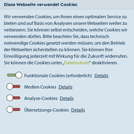
StädteRegion
Zum
Zur
Zur
Zum
Diese Webseite verwendet Cookies
Seiteninhalt.
Suche.
Hauptnavigation.
Footer.
Wir verwenden Cookies, um Ihnen einen optimalen Service zu
bieten und auf Basis von Analysen unsere Webseiten weiter zu
verbessern. Sie können selbst entscheiden, welche Cookies wir
verwenden dürfen. Bitte beachten Sie, dass technisch
notwendige Cookies gesetzt werden müssen, um den Betrieb
der Webseiten sicherstellen zu können. Sie können Ihre
Breadcrumb
Ämter
Einwilligung jederzeit mit Wirkung für die Zukunft widerrufen.
Amt für Kinder, Jugend und Familie (A 51)
Sie können die Cookies unter „
Datenschutz
“ deaktivieren.
Beratung und Hilfe
Trennung und Scheidung/Mediation
Funktionale Cookies (erforderlich)
Details
Medien Cookies
Details
Trennung und
Analyse-Cookies
Details
Scheidung/Mediation
Übersetzungs-Cookies
Details