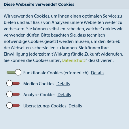
StädteRegion
Zum
Zur
Zur
Zum
Diese Webseite verwendet Cookies
Seiteninhalt.
Suche.
Hauptnavigation.
Footer.
Wir verwenden Cookies, um Ihnen einen optimalen Service zu
bieten und auf Basis von Analysen unsere Webseiten weiter zu
verbessern. Sie können selbst entscheiden, welche Cookies wir
verwenden dürfen. Bitte beachten Sie, dass technisch
notwendige Cookies gesetzt werden müssen, um den Betrieb
der Webseiten sicherstellen zu können. Sie können Ihre
Breadcrumb
Ämter
Raum, Mobilität, Klima (A 64)
Einwilligung jederzeit mit Wirkung für die Zukunft widerrufen.
Klimaschutz
L ernen und Lehren
Sie können die Cookies unter „
Datenschutz
“ deaktivieren.
Weniger ist mehr...
Funktionale Cookies (erforderlich)
Details
Medien Cookies
Details
Weniger ist mehr...
Analyse-Cookies
Details
...gemeinsam mehr erreichen!
Übersetzungs-Cookies
Details
Aktion der StädteRegion Aachen vom 1. März bis 30.
April 2018