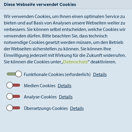
StädteRegion
Zum
Zur
Zur
Zum
Diese Webseite verwendet Cookies
Seiteninhalt.
Suche.
Hauptnavigation.
Footer.
Wir verwenden Cookies, um Ihnen einen optimalen Service zu
bieten und auf Basis von Analysen unsere Webseiten weiter zu
verbessern. Sie können selbst entscheiden, welche Cookies wir
verwenden dürfen. Bitte beachten Sie, dass technisch
notwendige Cookies gesetzt werden müssen, um den Betrieb
der Webseiten sicherstellen zu können. Sie können Ihre
Breadcrumb
Ämter
Kultur (S 16)
Archiv
Einwilligung jederzeit mit Wirkung für die Zukunft widerrufen.
Kulturfestival X
2014
Sie können die Cookies unter „
Datenschutz
“ deaktivieren.
Christian Redl und Vlatko Kucan, 06.09.2014
Funktionale Cookies (erforderlich)
Details
Medien Cookies
Details
Christian Redl & Vlatko Kucan,
06.09.2014
Analyse-Cookies
Details
Übersetzungs-Cookies
Details