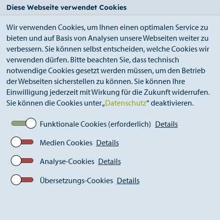
StädteRegion
Zum
Zur
Zur
Zum
Diese Webseite verwendet Cookies
Seiteninhalt.
Suche.
Hauptnavigation.
Footer.
Wir verwenden Cookies, um Ihnen einen optimalen Service zu
bieten und auf Basis von Analysen unsere Webseiten weiter zu
verbessern. Sie können selbst entscheiden, welche Cookies wir
verwenden dürfen. Bitte beachten Sie, dass technisch
notwendige Cookies gesetzt werden müssen, um den Betrieb
der Webseiten sicherstellen zu können. Sie können Ihre
Breadcrumb
Ämter
Einwilligung jederzeit mit Wirkung für die Zukunft widerrufen.
Kommunales Integrationszentrum (A 46)
Sie können die Cookies unter „
Datenschutz
“ deaktivieren.
Kommunales Integrationsmanagement
Baustein 1: KIM Koordination
Funktionale Cookies (erforderlich)
Details
Medien Cookies
Details
Analyse-Cookies
Details
Baustein 1: KIM Koordination
Übersetzungs-Cookies
Details
Durch die Einrichtung der Lenkungsgruppe zur
strategischen Steuerung des KIM werden sowohl
verwaltungsinterne als auch verwaltungsexterne Akteure