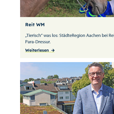
Reit WM
„Tierisch“ was los: StädteRegion Aachen bei R
Para-Dressur.
Weiterlesen