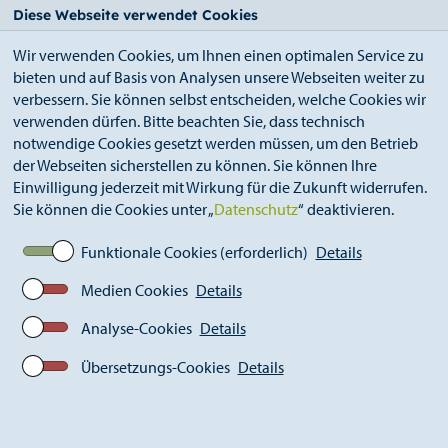
StädteRegion
Zum
Zur
Zur
Zum
Diese Webseite verwendet Cookies
Seiteninhalt.
Suche.
Hauptnavigation.
Footer.
Wir verwenden Cookies, um Ihnen einen optimalen Service zu
bieten und auf Basis von Analysen unsere Webseiten weiter zu
verbessern. Sie können selbst entscheiden, welche Cookies wir
verwenden dürfen. Bitte beachten Sie, dass technisch
notwendige Cookies gesetzt werden müssen, um den Betrieb
der Webseiten sicherstellen zu können. Sie können Ihre
Breadcrumb
StädteRegion
Städte und Gemeinden
Einwilligung jederzeit mit Wirkung für die Zukunft widerrufen.
Baesweiler
Sie können die Cookies unter „
Datenschutz
“ deaktivieren.
Funktionale Cookies (erforderlich)
Details
Medien Cookies
Details
Analyse-Cookies
Details
Übersetzungs-Cookies
Details
Baesweiler