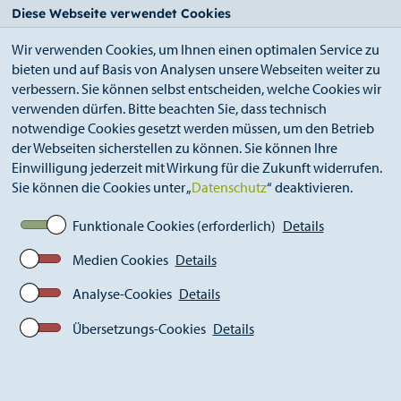
StädteRegion
Zum
Zur
Zur
Zum
Diese Webseite verwendet Cookies
Seiteninhalt.
Suche.
Hauptnavigation.
Footer.
Wir verwenden Cookies, um Ihnen einen optimalen Service zu
bieten und auf Basis von Analysen unsere Webseiten weiter zu
verbessern. Sie können selbst entscheiden, welche Cookies wir
verwenden dürfen. Bitte beachten Sie, dass technisch
notwendige Cookies gesetzt werden müssen, um den Betrieb
der Webseiten sicherstellen zu können. Sie können Ihre
Breadcrumb
Ämter
Kämmerei / Kasse (A 20)
Einwilligung jederzeit mit Wirkung für die Zukunft widerrufen.
Haushaltspläne
2024
Sie können die Cookies unter „
Datenschutz
“ deaktivieren.
Funktionale Cookies (erforderlich)
Details
Medien Cookies
Details
Analyse-Cookies
Details
Übersetzungs-Cookies
Details
Haushalt 2024