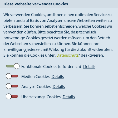
StädteRegion
Zum
Zur
Zur
Zum
Diese Webseite verwendet Cookies
Seiteninhalt.
Suche.
Hauptnavigation.
Footer.
Wir verwenden Cookies, um Ihnen einen optimalen Service zu
bieten und auf Basis von Analysen unsere Webseiten weiter zu
verbessern. Sie können selbst entscheiden, welche Cookies wir
verwenden dürfen. Bitte beachten Sie, dass technisch
notwendige Cookies gesetzt werden müssen, um den Betrieb
der Webseiten sicherstellen zu können. Sie können Ihre
Breadcrumb
Ämter
Schulamt (A 41)
Einwilligung jederzeit mit Wirkung für die Zukunft widerrufen.
Informationen für Lehrkräfte
Sie können die Cookies unter „
Datenschutz
“ deaktivieren.
Kompetenzteam
Funktionale Cookies (erforderlich)
Details
Medien Cookies
Details
Kompetenzteam
Analyse-Cookies
Details
Übersetzungs-Cookies
Details