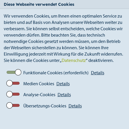
StädteRegion
Zum
Zur
Zur
Zum
Diese Webseite verwendet Cookies
Seiteninhalt.
Suche.
Hauptnavigation.
Footer.
Wir verwenden Cookies, um Ihnen einen optimalen Service zu
bieten und auf Basis von Analysen unsere Webseiten weiter zu
verbessern. Sie können selbst entscheiden, welche Cookies wir
verwenden dürfen. Bitte beachten Sie, dass technisch
notwendige Cookies gesetzt werden müssen, um den Betrieb
der Webseiten sicherstellen zu können. Sie können Ihre
Breadcrumb
Ämter
Bildungsbüro (A 43)
Einwilligung jederzeit mit Wirkung für die Zukunft widerrufen.
Bildungszugabe
Sie können die Cookies unter „
Datenschutz
“ deaktivieren.
Funktionale Cookies (erforderlich)
Details
Bildungszugabe: Lernt doch
Medien Cookies
Details
mal woanders!
Analyse-Cookies
Details
Übersetzungs-Cookies
Details