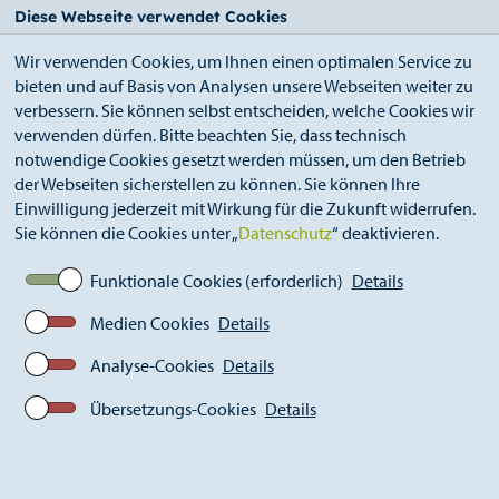
StädteRegion
Zum
Zur
Zur
Zum
Diese Webseite verwendet Cookies
Seiteninhalt.
Suche.
Hauptnavigation.
Footer.
Wir verwenden Cookies, um Ihnen einen optimalen Service zu
bieten und auf Basis von Analysen unsere Webseiten weiter zu
verbessern. Sie können selbst entscheiden, welche Cookies wir
verwenden dürfen. Bitte beachten Sie, dass technisch
notwendige Cookies gesetzt werden müssen, um den Betrieb
der Webseiten sicherstellen zu können. Sie können Ihre
Breadcrumb
StädteRegion
Geschichte
Einwilligung jederzeit mit Wirkung für die Zukunft widerrufen.
Landkreis Monschau
1945-1971
Landräte
Sie können die Cookies unter „
Datenschutz
“ deaktivieren.
Alois Gerards 1949, 1958-1964
Funktionale Cookies (erforderlich)
Details
Medien Cookies
Details
Alois Gerards 1949, 1958-1964
Analyse-Cookies
Details
Übersetzungs-Cookies
Details