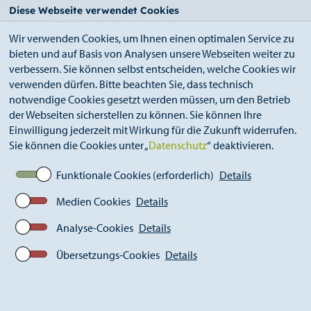
StädteRegion
Zum
Zur
Zur
Zum
Diese Webseite verwendet Cookies
Seiteninhalt.
Suche.
Hauptnavigation.
Footer.
Wir verwenden Cookies, um Ihnen einen optimalen Service zu
bieten und auf Basis von Analysen unsere Webseiten weiter zu
verbessern. Sie können selbst entscheiden, welche Cookies wir
verwenden dürfen. Bitte beachten Sie, dass technisch
notwendige Cookies gesetzt werden müssen, um den Betrieb
der Webseiten sicherstellen zu können. Sie können Ihre
Breadcrumb
Ämter
Bildungsbüro (A 43)
Einwilligung jederzeit mit Wirkung für die Zukunft widerrufen.
Demokratiebildung/Historisch-politische
Sie können die Cookies unter „
Datenschutz
“ deaktivieren.
Bildung
Maßnahmen und Projekte
Funktionale Cookies (erforderlich)
Details
Innerdeutsches Schulprojekt "Ost meets West"
Medien Cookies
Details
Analyse-Cookies
Details
Innerdeutsches Schulprojekt
"Ost meets West"
Übersetzungs-Cookies
Details