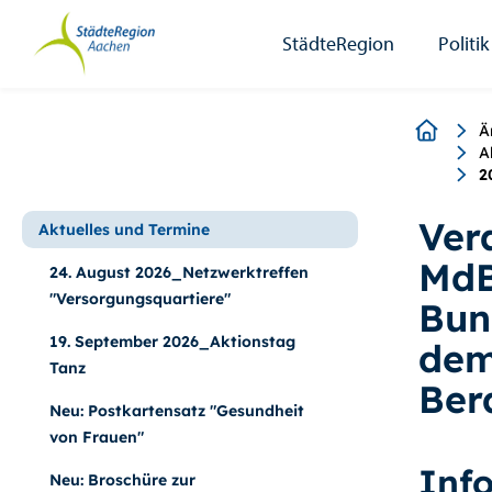
StädteRegion
Zum
Zur
Zur
Zum
Seiteninhalt.
Suche.
Hauptnavigation.
Footer.
StädteRegion
Politik
Breadcr
Ä
A
2
Ver
Aktuelles und Termine
MdB
24. August 2026_Netzwerktreffen
"Versorgungsquartiere"
Bun
19. September 2026_Aktionstag
dem
Tanz
Ber
Neu: Postkartensatz "Gesundheit
von Frauen"
Inf
Neu: Broschüre zur