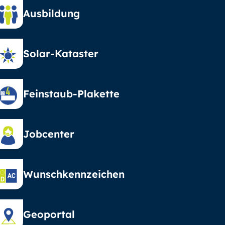
Ausbildung
Solar-Kataster
Feinstaub-Plakette
Jobcenter
Wunschkennzeichen
Geoportal