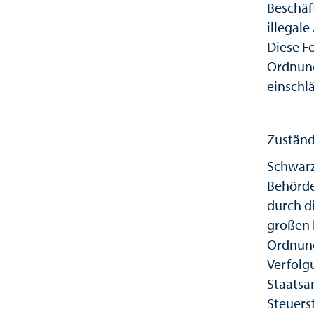
Beschäf
illegal
Diese F
Ordnung
einschl
Zuständ
Schwarz
Behörde
durch d
großen 
Ordnung
Verfolg
Staatsa
Steuers