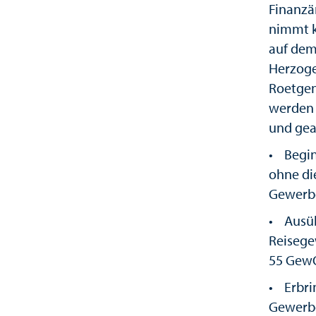
Finanzä
nimmt k
auf dem
Herzoge
Roetgen
werden 
und gea
• Begin
ohne di
Gewerbe
• Ausüb
Reisege
55 Gew
• Erbri
Gewerbe