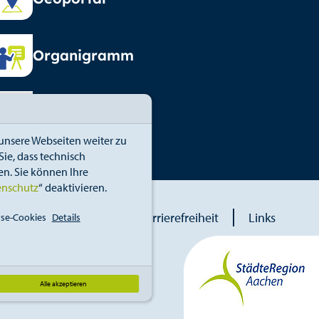
Organigramm
Vormundschaft
unsere Webseiten weiter zu
ie, dass technisch
n. Sie können Ihre
enschutz
“ deaktivieren.
blower
Erklärung zur Barrierefreiheit
Links
se-Cookies
Details
Alle akzeptieren