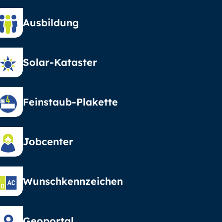
Ausbildung
Solar-Kataster
Feinstaub-Plakette
Jobcenter
Wunschkennzeichen
Geoportal