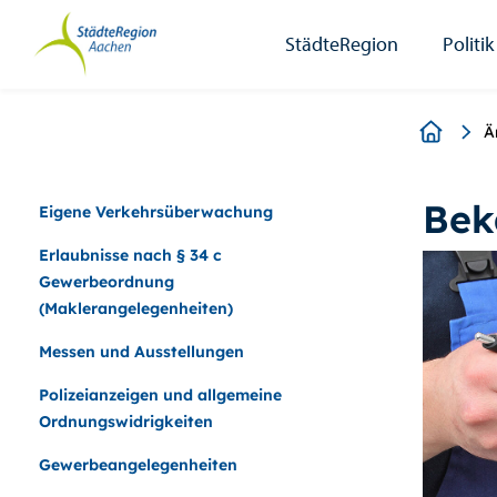
StädteRegion
Zum
Zur
Zur
Zum
Seiteninhalt.
Suche.
Hauptnavigation.
Footer.
StädteRegion
Politik
Breadcr
Ä
Bek
Eigene Verkehrsüberwachung
Erlaubnisse nach § 34 c
Gewerbeordnung
(Maklerangelegenheiten)
Messen und Ausstellungen
Polizeianzeigen und allgemeine
Ordnungswidrigkeiten
Gewerbeangelegenheiten