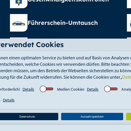
Führerschein-Umtausch
verwendet Cookies
Elterngeld
nen einen optimalen Service zu bieten und auf Basis von Analysen 
 entscheiden, welche Cookies wir verwenden dürfen. Bitte beachten S
erden müssen, um den Betrieb der Webseiten sicherstellen zu könne
kung für die Zukunft widerrufen. Sie können die Cookies unter „
Dat
fahrt
Kontakt
Elektronischer Zugang
Whistle
rforderlich)
Details
Medien Cookies
Details
Analy
s
Details
Datenschutz
Auswahl speichern