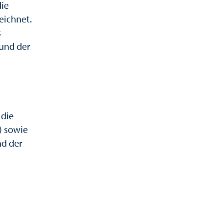
die
eichnet.
s
rund der
 die
) sowie
nd der