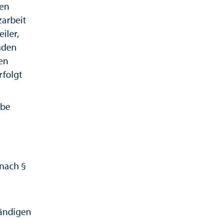
hen
arbeit
iler,
nden
en
rfolgt
rbe
nach §
tändigen