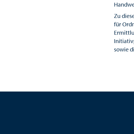
Handwe
Zu dies
für Ord
Ermittl
Initiat
sowie d