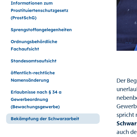
Informationen zum
Prostituiertenschutzgesetz
(ProstSchG)
Sprengstoffangelegenheiten
Ordnungsbehördliche
Fachaufsicht
Standesamtsaufsicht
öffentlich-rechtliche
Der Beg
Namensänderung
unerlaub
Erlaubnisse nach § 34 a
nebenbe
Gewerbeordnung
Gewerbe
(Bewachungsgewerbe)
spricht
Bekämpfung der Schwarzarbeit
Schwar
auch de