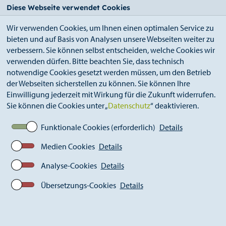
StädteRegion
Zum
Zur
Zur
Zum
Diese Webseite verwendet Cookies
Seiteninhalt.
Suche.
Hauptnavigation.
Footer.
Wir verwenden Cookies, um Ihnen einen optimalen Service zu
bieten und auf Basis von Analysen unsere Webseiten weiter zu
verbessern. Sie können selbst entscheiden, welche Cookies wir
verwenden dürfen. Bitte beachten Sie, dass technisch
notwendige Cookies gesetzt werden müssen, um den Betrieb
der Webseiten sicherstellen zu können. Sie können Ihre
Breadcrumb
StädteRegion
Wirtschaft
Einwilligung jederzeit mit Wirkung für die Zukunft widerrufen.
Netzwerke in der StädteRegion Aachen
Sie können die Cookies unter „
Datenschutz
“ deaktivieren.
Funktionale Cookies (erforderlich)
Details
Medien Cookies
Details
Analyse-Cookies
Details
Übersetzungs-Cookies
Details
Urheber_in: vege, Fotolia