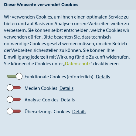
StädteRegion
Zum
Zur
Zur
Zum
Diese Webseite verwendet Cookies
Seiteninhalt.
Suche.
Hauptnavigation.
Footer.
Wir verwenden Cookies, um Ihnen einen optimalen Service zu
bieten und auf Basis von Analysen unsere Webseiten weiter zu
verbessern. Sie können selbst entscheiden, welche Cookies wir
verwenden dürfen. Bitte beachten Sie, dass technisch
notwendige Cookies gesetzt werden müssen, um den Betrieb
der Webseiten sicherstellen zu können. Sie können Ihre
Breadcrumb
StädteRegion
Geschichte
Einwilligung jederzeit mit Wirkung für die Zukunft widerrufen.
Landkreis Monschau
1849-1889
Sie können die Cookies unter „
Datenschutz
“ deaktivieren.
Ereignisse
1865: Kreisneugliederung scheitert
Funktionale Cookies (erforderlich)
Details
Medien Cookies
Details
1865: Kreisneugliederung
Analyse-Cookies
Details
scheitert
Übersetzungs-Cookies
Details