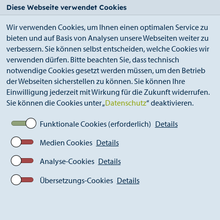
StädteRegion
Zum
Zur
Zur
Zum
Diese Webseite verwendet Cookies
Seiteninhalt.
Suche.
Hauptnavigation.
Footer.
Wir verwenden Cookies, um Ihnen einen optimalen Service zu
bieten und auf Basis von Analysen unsere Webseiten weiter zu
verbessern. Sie können selbst entscheiden, welche Cookies wir
verwenden dürfen. Bitte beachten Sie, dass technisch
notwendige Cookies gesetzt werden müssen, um den Betrieb
der Webseiten sicherstellen zu können. Sie können Ihre
Breadcrumb
Ämter
Umweltamt (A 70)
Fischerei
Einwilligung jederzeit mit Wirkung für die Zukunft widerrufen.
Prüfungsthemen / Vorbereitungslehrgang
Sie können die Cookies unter „
Datenschutz
“ deaktivieren.
Funktionale Cookies (erforderlich)
Details
Prüfungsthemen der
Medien Cookies
Details
Fischereiprüfung
Analyse-Cookies
Details
Übersetzungs-Cookies
Details