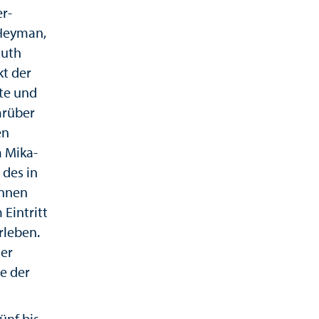
er-
 Heyman,
Ruth
t der
nte und
arüber
en
a Mika-
 des in
innen
Eintritt
rleben.
ler
e der
ünf bis