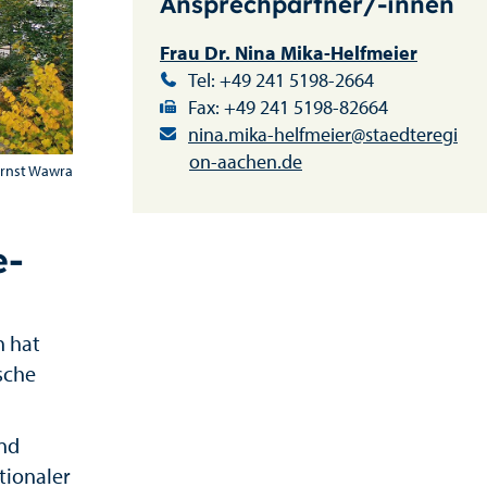
Ansprechpartner/-innen
Frau Dr. Nina Mika-Helfmeier
Tel: +49 241 5198-2664
Fax: +49 241 5198-82664
nina.mika-helfmeier@staedteregi
on-aachen.de
Ernst Wawra
e-
n hat
sche
und
tionaler