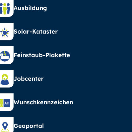
Ausbildung
Solar-Kataster
Feinstaub-Plakette
Jobcenter
Wunschkennzeichen
Geoportal