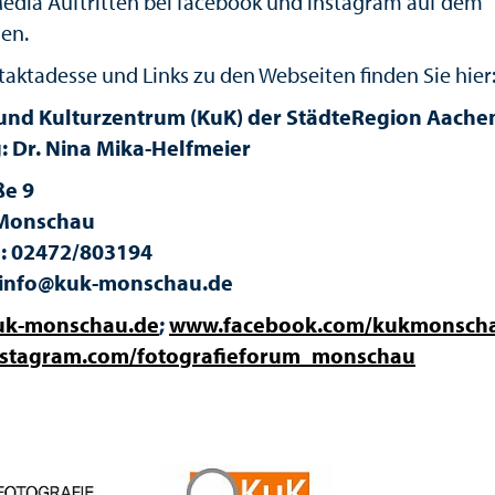
Media Auftritten bei facebook und instagram auf dem
en.
taktadesse und Links zu den Webseiten finden Sie hier
 und Kulturzentrum (KuK) der StädteRegion Aache
: Dr. Nina Mika-Helfmeier
ße 9
Monschau
n: 02472/803194
: info@kuk-monschau.de
k-monschau.de
;
www.facebook.com/kukmonsch
stagram.com/fotografieforum_monschau