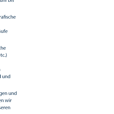
rafische
äufe
che
tc.)
n
d und
agen und
en wir
seren