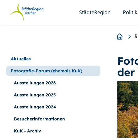
StädteRegion
Zum
Zur
Zur
Zum
Seiteninhalt.
Suche.
Hauptnavigation.
Footer.
StädteRegion
Politik
Breadcr
Ä
Fot
Aktuelles
der
Fotografie-Forum (ehemals KuK)
Ausstellungen 2026
Ausstellungen 2025
Ausstellungen 2024
Besucherinformationen
KuK - Archiv