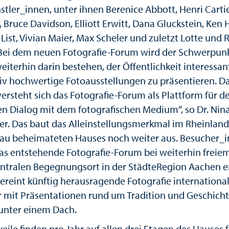
stler_innen, unter ihnen Berenice Abbott, Henri Carti
, Bruce Davidson, Elliott Erwitt, Dana Gluckstein, Ken
List, Vivian Maier, Max Scheler und zuletzt Lotte und 
 Bei dem neuen Fotografie-Forum wird der Schwerpunk
eiterhin darin bestehen, der Öffentlichkeit interessa
tiv hochwertige Fotoausstellungen zu präsentieren. D
versteht sich das Fotografie-Forum als Plattform für d
hen Dialog mit dem fotografischen Medium“, so Dr. Nin
er. Das baut das Alleinstellungsmerkmal im Rheinland
u beheimateten Hauses noch weiter aus. Besucher_
das entstehende Fotografie-Forum bei weiterhin freiem 
entralen Begegnungsort in der StädteRegion Aachen e
vereint künftig herausragende Fotografie internationa
r mit Präsentationen rund um Tradition und Geschicht
unter einem Dach.
eile finden pro Jahr auf allen drei Etagen des Hauses f