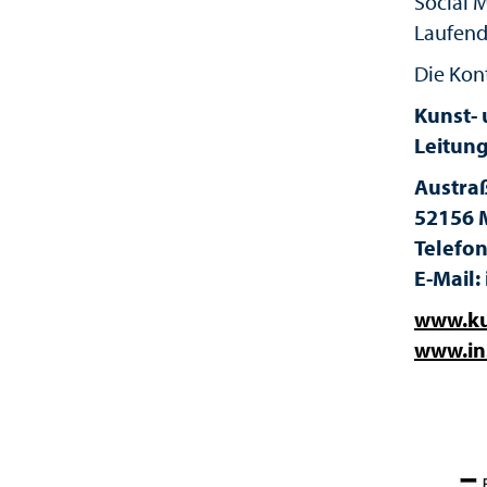
Social 
Laufend
Die Kon
Kunst-
Leitung
Austra
52156 
Telefo
E-Mail
www.ku
www.in