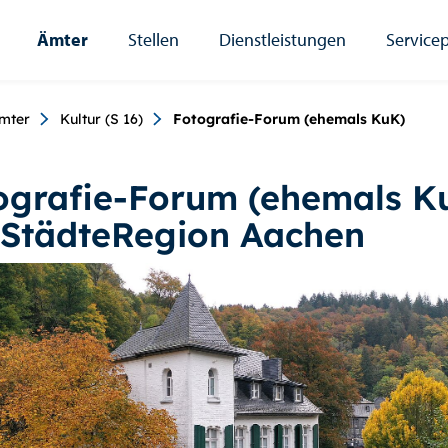
Ämter
Stellen
Dienstleistungen
Servicep
umb
mter
Kultur (S 16)
Fotografie-Forum (ehemals KuK)
ografie-Forum (ehemals K
 StädteRegion Aachen