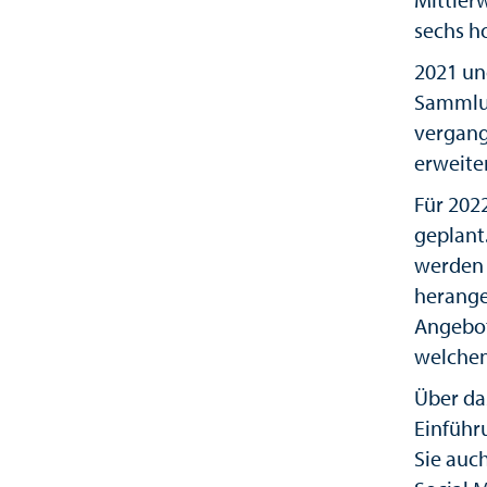
sechs h
2021 un
Sammlun
vergang
erweiter
Für 2022
geplant
werden 
herange
Angebot
welchen 
Über da
Einführ
Sie auc