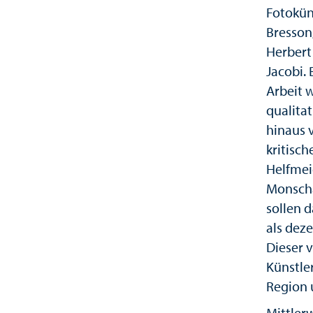
Fotokün
Bresson
Herbert 
Jacobi.
Arbeit w
qualita
hinaus 
kritisc
Helfmei
Monscha
sollen 
als dez
Dieser 
Künstle
Region 
Mittlerw