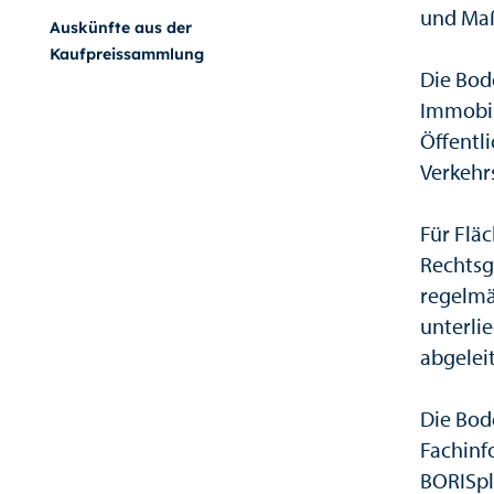
und Maß
Auskünfte aus der
Kaufpreissammlung
Die Bod
Immobil
Öffentl
Verkehr
Für Flä
Rechtsg
regelmä
unterli
abgelei
Die Bod
Fachinf
BORISpl