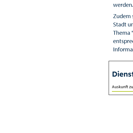
werden
Zudem s
Stadt u
Thema "
entspre
Informa
Diens
Auskunft z