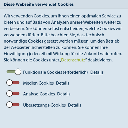
StädteRegion
Zum
Zur
Zur
Zum
Diese Webseite verwendet Cookies
Seiteninhalt.
Suche.
Hauptnavigation.
Footer.
Wir verwenden Cookies, um Ihnen einen optimalen Service zu
bieten und auf Basis von Analysen unsere Webseiten weiter zu
verbessern. Sie können selbst entscheiden, welche Cookies wir
verwenden dürfen. Bitte beachten Sie, dass technisch
notwendige Cookies gesetzt werden müssen, um den Betrieb
der Webseiten sicherstellen zu können. Sie können Ihre
Breadcrumb
StädteRegion
Starkregen
WarnApps
Einwilligung jederzeit mit Wirkung für die Zukunft widerrufen.
Sie können die Cookies unter „
Datenschutz
“ deaktivieren.
Funktionale Cookies (erforderlich)
Details
Medien Cookies
Details
Analyse-Cookies
Details
Übersetzungs-Cookies
Details