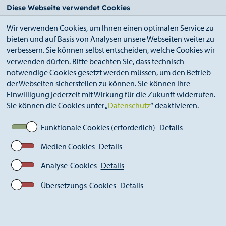
StädteRegion
Zum
Zur
Zur
Zum
Diese Webseite verwendet Cookies
Seiteninhalt.
Suche.
Hauptnavigation.
Footer.
Wir verwenden Cookies, um Ihnen einen optimalen Service zu
bieten und auf Basis von Analysen unsere Webseiten weiter zu
verbessern. Sie können selbst entscheiden, welche Cookies wir
verwenden dürfen. Bitte beachten Sie, dass technisch
notwendige Cookies gesetzt werden müssen, um den Betrieb
der Webseiten sicherstellen zu können. Sie können Ihre
Breadcrumb
Ämter
Kataster- und Vermessungsamt (A 62)
Einwilligung jederzeit mit Wirkung für die Zukunft widerrufen.
Liegenschaftskataster
Sie können die Cookies unter „
Datenschutz
“ deaktivieren.
Gebäudeeinmessungspflicht
Funktionale Cookies (erforderlich)
Details
Medien Cookies
Details
Gebäudeeinmessungspflicht
Analyse-Cookies
Details
Warum müssen Gebäude
Übersetzungs-Cookies
Details
eingemessen werden?
Im Liegenschaftskataster werden für das Land Nordrhein-