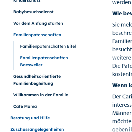
Kinderschutz
werden 
Babybesuchsdienst
Wie bew
Vor dem Anfang starten
Sie mel
beschre
Familienpatenschaften
Familie
Familienpatenschaften Eifel
besucht
weitere
Familienpatenschaften
Die Pate
Baesweiler
kostenfr
Gesundheitsorientierte
Familienbegleitung
Wenn i
Willkommen in der Familie
Der Car
interes
Café Mama
Männer 
Beratung und Hilfe
möchten
geben i
Zuschussangelegenheiten