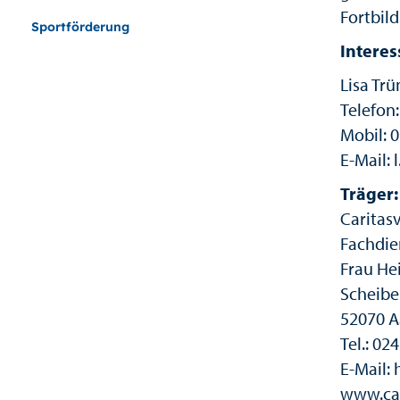
Fortbil
Sportförderung
Interes
Lisa Tr
Telefon
Mobil: 
E-Mail:
Träger:
Caritas
Fachdie
Frau He
Scheibe
52070 
Tel.: 02
E-Mail:
www.car