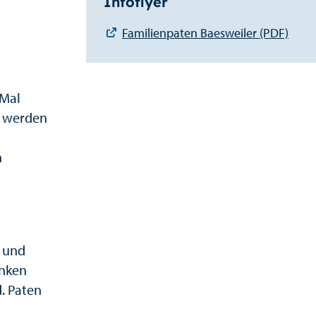
Infoflyer
Familienpaten Baesweiler (PDF)
 Mal
h werden
n
n und
enken
. Paten