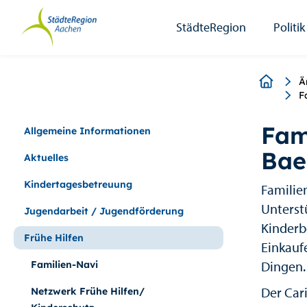
StädteRegion
Zum
Zur
Zur
Zum
Seiteninhalt.
Suche.
Hauptnavigation.
Footer.
StädteRegion
Politik
Breadcr
Ä
F
Fam
Allgemeine Informationen
Bae
Aktuelles
Kindertagesbetreuung
Familie
Unterstü
Jugendarbeit / Jugendförderung
Kinderbe
Frühe Hilfen
Einkauf
Dingen.
Familien-Navi
Der Car
Netzwerk Frühe Hilfen/