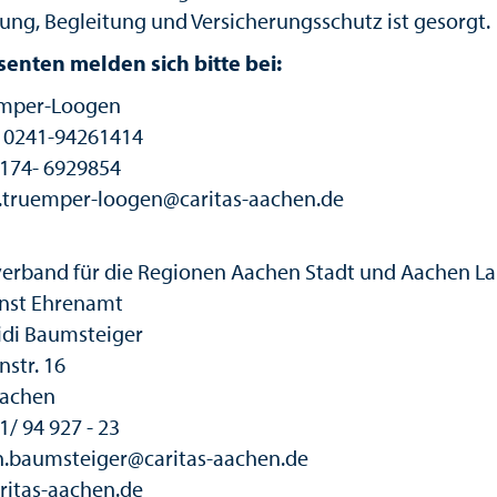
dung, Begleitung und Versicherungsschutz ist gesorgt.
senten melden sich bitte bei:
ümper-Loogen
: 0241-94261414
0174- 6929854
 l.truemper-loogen@caritas-aachen.de
verband für die Regionen Aachen Stadt und Aachen La
nst Ehrenamt
idi Baumsteiger
nstr. 16
Aachen
41/ 94 927 - 23
 h.baumsteiger@caritas-aachen.de
itas-aachen.de