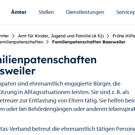
Ämter
Stellen
Dienstleistungen
Servicep
umb
mter
Amt für Kinder, Jugend und Familie (A 51)
Frühe Hilf
amilienpatenschaften
Familienpatenschaften Baesweiler
ilienpatenschaften
sweiler
npaten sind ehrenamtlich engagierte Bürger, die
tzung in Alltagssituationen leisten. Sie sind z. B. als
treuer zur Entlastung von Eltern tätig. Sie helfen be
en oder bei Behördengängen oder anderen lebenspra
itas-Verband betreut die ehrenamtlich tätigen Persone