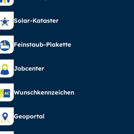
Solar-Kataster
Feinstaub-Plakette
Jobcenter
Wunschkennzeichen
Geoportal