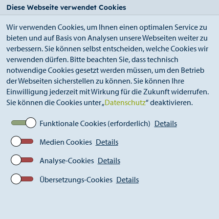
StädteRegion
Zum
Zur
Zur
Zum
Diese Webseite verwendet Cookies
Seiteninhalt.
Suche.
Hauptnavigation.
Footer.
Wir verwenden Cookies, um Ihnen einen optimalen Service zu
bieten und auf Basis von Analysen unsere Webseiten weiter zu
verbessern. Sie können selbst entscheiden, welche Cookies wir
verwenden dürfen. Bitte beachten Sie, dass technisch
notwendige Cookies gesetzt werden müssen, um den Betrieb
der Webseiten sicherstellen zu können. Sie können Ihre
Breadcrumb
StädteRegion
Geschichte
Einwilligung jederzeit mit Wirkung für die Zukunft widerrufen.
Landkreis Aachen
1816-1848
Karten
Sie können die Cookies unter „
Datenschutz
“ deaktivieren.
Informationen zur Verwaltungsstrukturen
1816
Funktionale Cookies (erforderlich)
Details
Medien Cookies
Details
Informationen zur
Analyse-Cookies
Details
Verwaltungsstruktur im
Übersetzungs-Cookies
Details
(Land)kreis Aachen