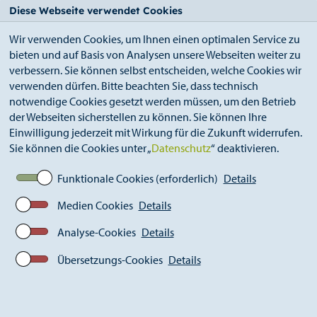
StädteRegion
Zum
Zur
Zur
Zum
Diese Webseite verwendet Cookies
Seiteninhalt.
Suche.
Hauptnavigation.
Footer.
Wir verwenden Cookies, um Ihnen einen optimalen Service zu
bieten und auf Basis von Analysen unsere Webseiten weiter zu
verbessern. Sie können selbst entscheiden, welche Cookies wir
verwenden dürfen. Bitte beachten Sie, dass technisch
notwendige Cookies gesetzt werden müssen, um den Betrieb
der Webseiten sicherstellen zu können. Sie können Ihre
Breadcrumb
StädteRegion
Geschichte
Einwilligung jederzeit mit Wirkung für die Zukunft widerrufen.
Landkreis Aachen
1972-2009
Ereignisse
Sie können die Cookies unter „
Datenschutz
“ deaktivieren.
Fusion von Kreis- und Stadtsparkasse
Funktionale Cookies (erforderlich)
Details
Medien Cookies
Details
Analyse-Cookies
Details
Übersetzungs-Cookies
Details